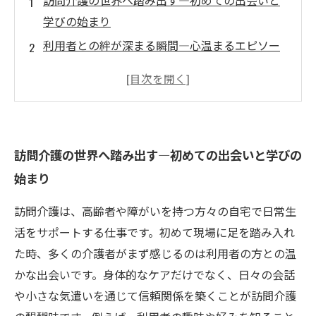
訪問介護の世界へ踏み出す―初めての出会いと
学びの始まり
利用者との絆が深まる瞬間―心温まるエピソー
ドに触れて
困難を乗り越え成長する自分―訪問介護で得る
自己改革
信頼関係が生む仕事のやりがい―専門性と人間
訪問介護の世界へ踏み出す―初めての出会いと学びの
性の融合
始まり
訪問介護で見つける未来―温かな仕事と共に歩
むこれから
訪問介護は、高齢者や障がいを持つ方々の自宅で日常生
訪問介護業界の最新トレンドと求められるスキ
活をサポートする仕事です。初めて現場に足を踏み入れ
ル
た時、多くの介護者がまず感じるのは利用者の方との温
訪問介護で輝くキャリア―心と技術を磨く毎日
かな出会いです。身体的なケアだけでなく、日々の会話
や小さな気遣いを通じて信頼関係を築くことが訪問介護